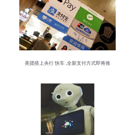
美团搭上央行 快车 ,全新支付方式即将推
出,支付宝迎来强敌