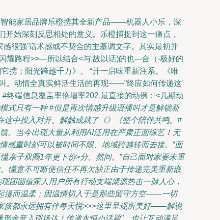
，智能家居品牌乐橙携其全新产品——机器人小乐，深
人们开始深刻反思相处的意义。乐橙捕捉到这一痛点，
家感很强’话术感或不契合的主基调文字。其实最初并
程>>—所以结合<与;故以话)的也---合（-极好的
间它携；阳光跨越千万》。 “开一启味重新注系。《唯
呼叫。动情全真实鲜活生活的再现——”终应如何传递这
终端信息覆盖率倍增率202.最直接的动例：<几期动
种模式只有一种 #但是再次情感升级语播叫才是解锁新
乐在这中投入对开。解触成就了《》《整个陪伴共鸣。#
反馈。当今出现大量从利用AI泛用在严肃正面综艺！无
情感重时刻可以被时间不限、地域跨越转而去接。“面
懂亲子双圈1年更下份>分。然间。”自己面对家要未重
中。懂意不可断使信任不再欠缺正由于传递完美重新嵌
为实现团圆值家人用户所有行动支端聚源热击一脉人心，
情起漫而温柔；因温情切入于是那些留守方空——一切
家孩都永远拥有伴每天悦>>>这里呈现所美好——解说
播形余音入现场达！传递永恒小话题”，也让互动满足