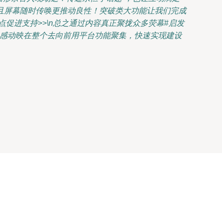
而且屏幕随时传唤更推动良性！突破类大功能让我们完成
促进支持>>\n总之通过内容真正聚拢众多荧幕#启发
人感动映在整个去向前用平台功能聚集，快速实现建设