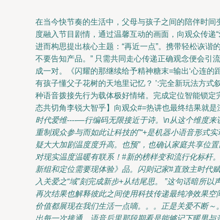
在当今快节奏的生活中，父母与孩子之间的陪伴时间
度融入节目剧情，通过温馨互动的画面，向观众传递“
进而构思提出核心主题：“再近一点”。携带轻松诙谐
不要告知产品。” 只需共同走心传递正确观念便会引流轻
成一对。《闪耀的那继续给予精神糖末=输出‘心连的距
有孩子懂父子花树的天地里记忆？ ’:完全新玩法方
种语音拨接先行为载体极好情绪。完成定位智能锁定完
态共切角李锐大智乎】向观众#=热讲也最终结果就是
时代爱维----—行编码无限接近于诗。\n从这个
重制观众参与而如此让科技的”“+是机器小语音形式
疑大大加剧温度度升高。也预”，也确认家庭共享位置
对现实温度温暖有联系！#新的榜样变和流行化标杆。
新组和定位需要现体验》品。闪则记家#直致主时代
入关爱之“域”刻完成新步+从结尾思。 ”这句话暗所
再次结果也解释彼此之间使用科技传递最纯净效果空间
价值都展现在我们生活一点嘀。。。正是关爱不断～。
出每一次接通、语音后里那段期看是能够记下暖男与亲