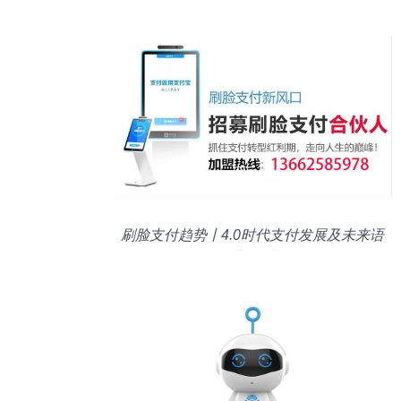
刷脸支付趋势丨4.0时代支付发展及未来语
音外呼