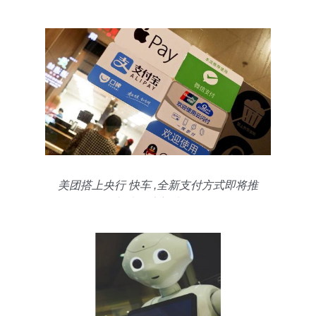
美团搭上央行 快车 ,全新支付方式即将推
出,支付宝迎来强敌