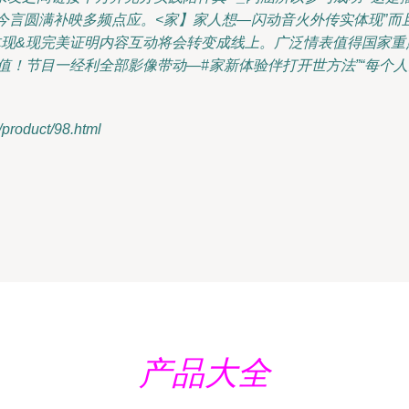
今言圆满补映多频点应。<家】家人想—闪动音火外传实体现”
体现&现完美证明内容互动将会转变成线上。广泛情表值得国家重点
值！节目一经利全部影像带动—#家新体验伴打开世方法”“每个
oduct/98.html
产品大全