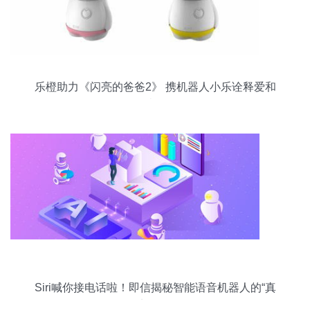
乐橙助力《闪亮的爸爸2》 携机器人小乐诠释爱和
陪伴
Siri喊你接电话啦！即信揭秘智能语音机器人的“真
实身份”