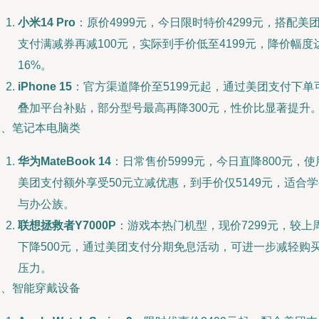
小米14 Pro
：原价4999元，今日限时特价4299元，搭配美
支付满减券再减100元，实际到手价低至4199元，降价幅度
16%。
iPhone 15
：官方渠道降价至5199元起，通过美团支付下单
叠加平台补贴，部分型号最高再降300元，性价比显著提升
二、笔记本电脑类
华为MateBook 14
：日常售价5999元，今日直降800元，使
美团支付额外享受50元立减优惠，到手价仅5149元，适合
与办公族。
联想拯救者Y7000P
：游戏本热门机型，现价7299元，较上
下降500元，通过美团支付分期免息活动，可进一步减轻购
压力。
三、智能穿戴设备