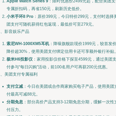
Apple Watch Series 9
：限时优惠价2499元起，配合美团支
专属折扣码，再省150元，刷新历史低价。
小米手环8 Pro
：原价399元，今日特价299元，支付时选择
团支付可随机获得红包返现，最低价可至279元。
四、影音娱乐产品
索尼WH-1000XM5耳机
：降噪旗舰款现价1999元，较首发
降价超30%，使用美团支付绑定信用卡还可享额外银行补贴
极米H6投影仪
：家用投影仪价格下探至4599元，通过美团
付参与“每日闪购”活动，前100名用户可再获200元优惠。
五、美团支付专属福利
支付立减
：今日在美团或合作商家购买电子产品，使用美团
付最高可减88元。
分期免息
：部分高价产品支持3-12期免息分期，缓解一次性
付压力。