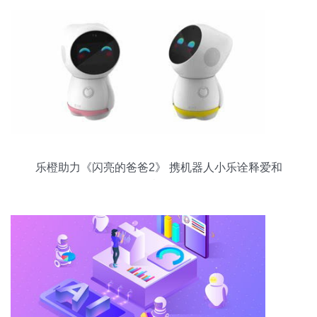
乐橙助力《闪亮的爸爸2》 携机器人小乐诠释爱和
陪伴