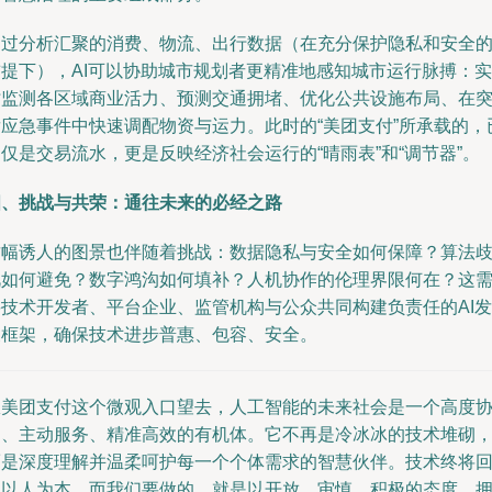
通过分析汇聚的消费、物流、出行数据（在充分保护隐私和安全
前提下），AI可以协助城市规划者更精准地感知城市运行脉搏：实
时监测各区域商业活力、预测交通拥堵、优化公共设施布局、在
发应急事件中快速调配物资与运力。此时的“美团支付”所承载的，
仅是交易流水，更是反映经济社会运行的“晴雨表”和“调节器”。
四、挑战与共荣：通往未来的必经之路
这幅诱人的图景也伴随着挑战：数据隐私与安全如何保障？算法
视如何避免？数字鸿沟如何填补？人机协作的伦理界限何在？这
要技术开发者、平台企业、监管机构与公众共同构建负责任的AI发
展框架，确保技术进步普惠、包容、安全。
从美团支付这个微观入口望去，人工智能的未来社会是一个高度
同、主动服务、精准高效的有机体。它不再是冷冰冰的技术堆砌
而是深度理解并温柔呵护每一个个体需求的智慧伙伴。技术终将
归以人为本，而我们要做的，就是以开放、审慎、积极的态度，